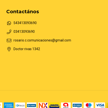
Contactános
543413093690
03413093690
rosario.c.comunicaciones@gmail.com
Doctor rivas 1342