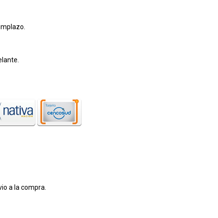
eemplazo.
elante.
vio a la compra.